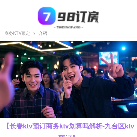
商务KTV预定
>
介绍
【长春ktv预订商务ktv划算吗解析-九台区ktv