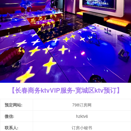
【长春商务ktvVIP服务-宽城区ktv预订】
预定网站:
798订房网
微信:
hzktv6
联系人:
订房小秘书