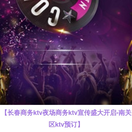
【长春商务ktv夜场商务ktv宣传盛大开启-南关
区ktv预订】