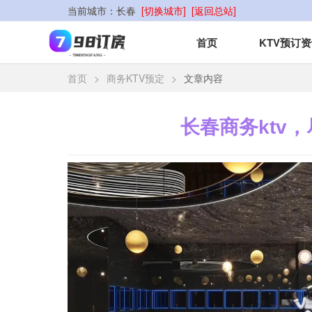
当前城市：
长春
[切换城市]
[返回总站]
首页
KTV预订
首页
>
商务KTV预定
>
文章内容
长春商务ktv，