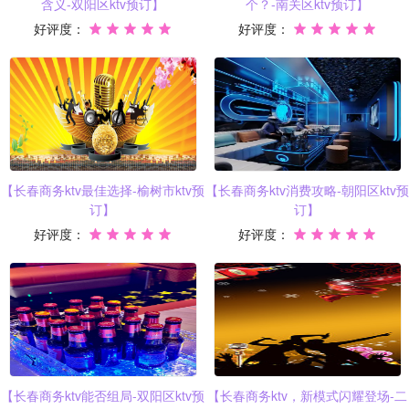
含义-双阳区ktv预订】
个？-南关区ktv预订】
好评度：
好评度：
【长春商务ktv最佳选择-榆树市ktv预
【长春商务ktv消费攻略-朝阳区ktv预
订】
订】
好评度：
好评度：
【长春商务ktv能否组局-双阳区ktv预
【长春商务ktv，新模式闪耀登场-二