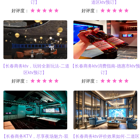
订】
道区ktv预订】
好评度：
好评度：
【长春商务ktv，玩转全新玩法-二道
【长春商务ktv消费指南-德惠市ktv预
区ktv预订】
订】
好评度：
好评度：
【长春商务KTV，尽享夜场魅力-双
【长春商务ktv评价效果如何-二道区